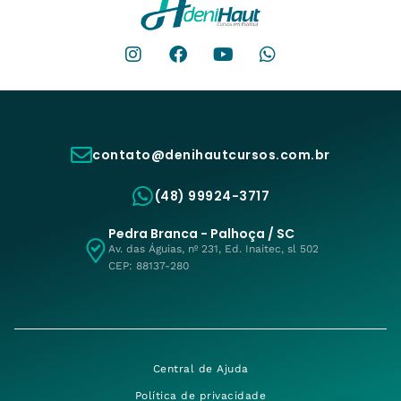
contato@denihautcursos.com.br
(48) 99924-3717
Pedra Branca - Palhoça / SC
Av. das Águias, nº 231, Ed. Inaitec, sl 502
CEP: 88137-280
Central de Ajuda
Política de privacidade