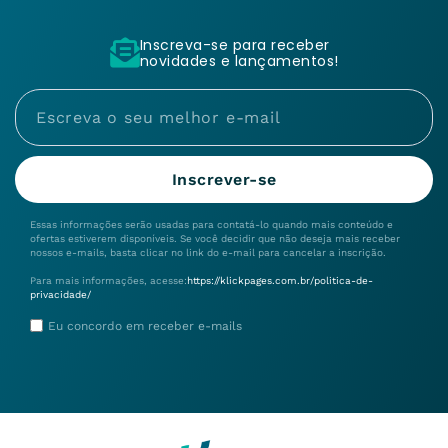
Inscreva-se para receber
novidades e lançamentos!
Inscrever-se
Essas informações serão usadas para contatá-lo quando mais conteúdo e
ofertas estiverem disponíveis. Se você decidir que não deseja mais receber
nossos e-mails, basta clicar no link do e-mail para cancelar a inscrição.
Para mais informações, acesse:
https://klickpages.com.br/politica-de-
privacidade/
Eu concordo em receber e-mails