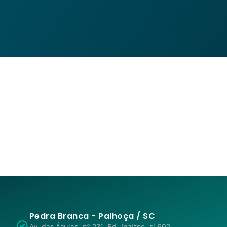
Pedra Branca - Palhoça / SC
Av. das Águias, nº 231, Ed. Inaitec, sl 502