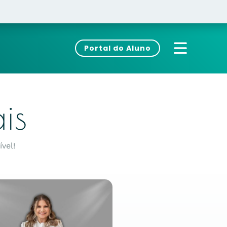
Portal do Aluno
is
vel!