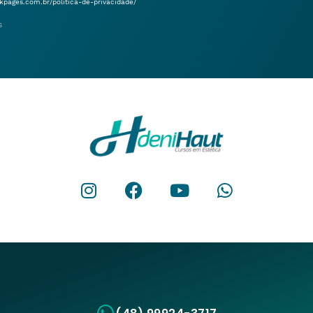
ickpages.com.br/politica-de-privacidade/
s