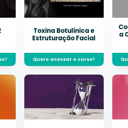
Co
2
Toxina Botulínica e
a 
N
Estruturação Facial
so!
Quero acessar o curso!
Qu