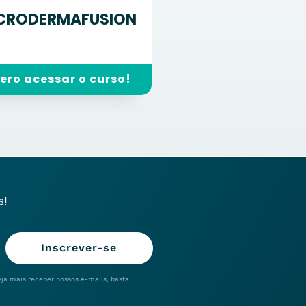
CRODERMAFUSION
ero acessar o curso!
s!
Inscrever-se
eja mais receber nossos e-mails, basta