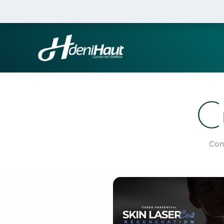
C
Con