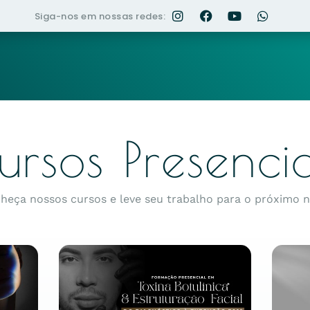
Siga-nos em nossas redes:
ursos Presencia
heça nossos cursos e leve seu trabalho para o próximo ní