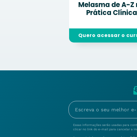
Melasma de A-Z 
Prática Clínica
Quero acessar o cur
Essas informações serão usadas para conta
clicar no link do e-mail para cancelar a in