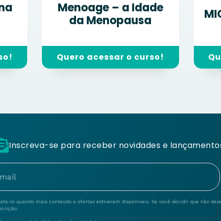
na
Menoage – a Idade
MI
da Menopausa
so!
Quero acessar o curso!
Qu
Inscreva-se para receber
novidades e lançamento
tá-lo quando mais conteúdo e ofertas estiverem disponíveis. Se você decidir que não des
scrição.