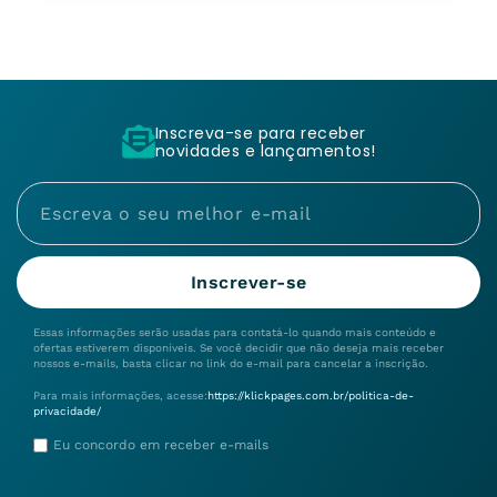
Inscreva-se para receber
novidades e lançamentos!
Inscrever-se
Essas informações serão usadas para contatá-lo quando mais conteúdo e
ofertas estiverem disponíveis. Se você decidir que não deseja mais receber
nossos e-mails, basta clicar no link do e-mail para cancelar a inscrição.
Para mais informações, acesse:
https://klickpages.com.br/politica-de-
privacidade/
Eu concordo em receber e-mails