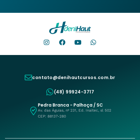
contato@denihautcursos.com.br
(48) 99924-3717
Pedra Branca - Palhoça / SC
Av. das Águias, nº 231, Ed. Inaitec, sl 502
CEP: 88137-280