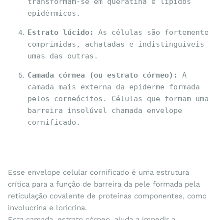
transformam-se em queratina e lípidos 
epidérmicos.
Estrato lúcido:
 As células são fortemente 
comprimidas, achatadas e indistinguíveis 
umas das outras.
Camada córnea (ou estrato córneo):
 A 
camada mais externa da epiderme formada 
pelos corneócitos. Células que formam uma 
barreira insolúvel chamada envelope 
cornificado.
Esse envelope celular cornificado é uma estrutura
crítica para a função de barreira da pele formada pela
reticulação covalente de proteínas componentes, como
involucrina e loricrina.
Esta camada, estrato córneo, ajuda a impedir a