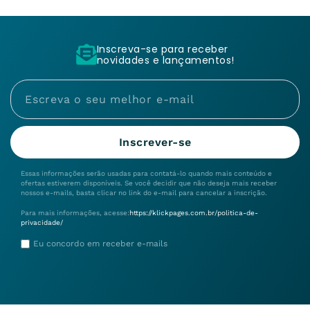
Inscreva-se para receber
novidades e lançamentos!
Inscrever-se
Essas informações serão usadas para contatá-lo quando mais conteúdo e
ofertas estiverem disponíveis. Se você decidir que não deseja mais receber
nossos e-mails, basta clicar no link do e-mail para cancelar a inscrição.
Para mais informações, acesse:
https://klickpages.com.br/politica-de-
privacidade/
Eu concordo em receber e-mails