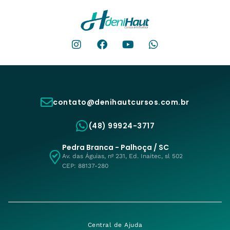
contato@denihautcursos.com.br
(48) 99924-3717
Pedra Branca - Palhoça / SC
Av. das Águias, nº 231, Ed. Inaitec, sl 502
CEP: 88137-280
Central de Ajuda