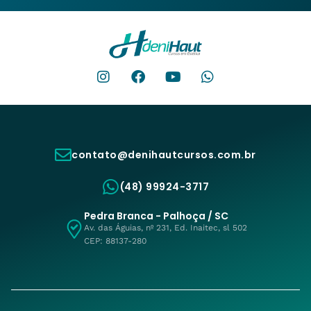
contato@denihautcursos.com.br
(48) 99924-3717
Pedra Branca - Palhoça / SC
Av. das Águias, nº 231, Ed. Inaitec, sl 502
CEP: 88137-280