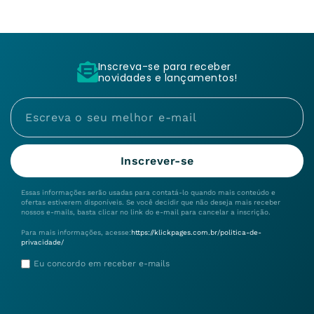
Inscreva-se para receber
novidades e lançamentos!
Inscrever-se
Essas informações serão usadas para contatá-lo quando mais conteúdo e
ofertas estiverem disponíveis. Se você decidir que não deseja mais receber
nossos e-mails, basta clicar no link do e-mail para cancelar a inscrição.
Para mais informações, acesse:
https://klickpages.com.br/politica-de-
privacidade/
Eu concordo em receber e-mails