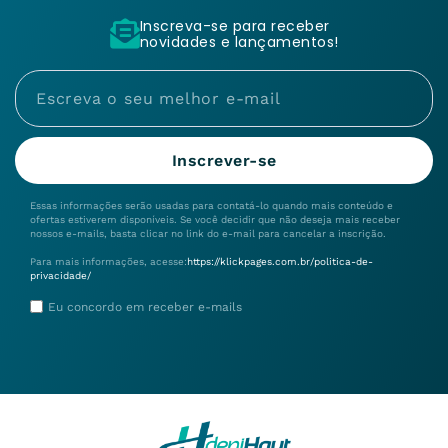
Inscreva-se para receber
novidades e lançamentos!
Inscrever-se
Essas informações serão usadas para contatá-lo quando mais conteúdo e
ofertas estiverem disponíveis. Se você decidir que não deseja mais receber
nossos e-mails, basta clicar no link do e-mail para cancelar a inscrição.
Para mais informações, acesse:
https://klickpages.com.br/politica-de-
privacidade/
Eu concordo em receber e-mails