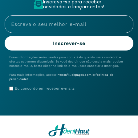
Inscreva-se para receber
novidades e lançamentos!
Inscrever-se
Essas informações serão usadas para contatá-lo quando mais conteúdo e
ofertas estiverem disponíveis. Se você decidir que não deseja mais receber
nossos e-mails, basta clicar no link do e-mail para cancelar a inscrição.
Para mais informações, acesse:
https://klickpages.com.br/politica-de-
privacidade/
Eu concordo em receber e-mails